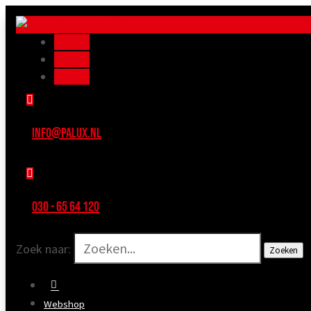
Volgen
Volgen
Volgen

INFO@PALUX.NL

030 - 65 64 120
Zoek naar:
Webshop