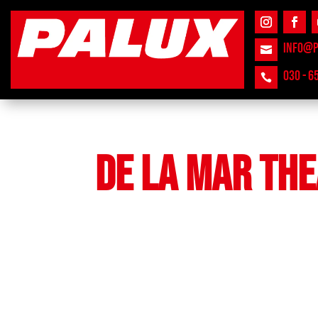
INFO@P

030 - 6

DE LA MAR TH