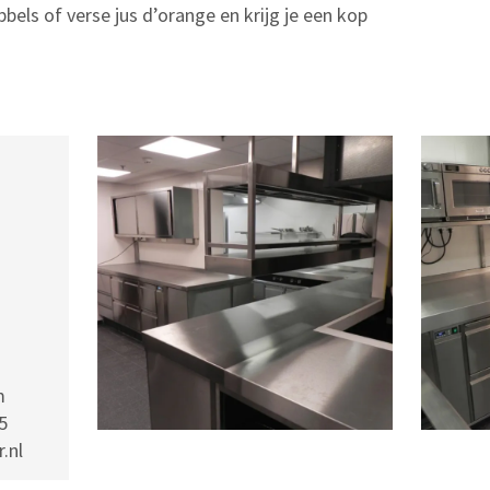
els of verse jus d’orange en krijg je een kop
m
5
.nl