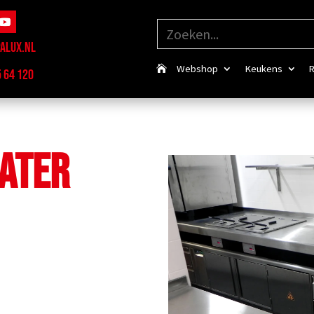
ALUX.NL
Webshop
Keukens
R
5 64 120
EATER