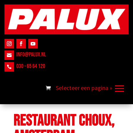
INFO@PALUX.NL

030 - 65 64 120

RESTAURANT CHOUX,