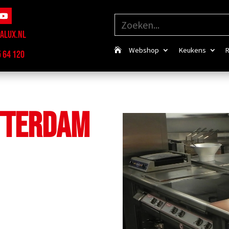
ALUX.NL
Webshop
Keukens
R
5 64 120
TTERDAM