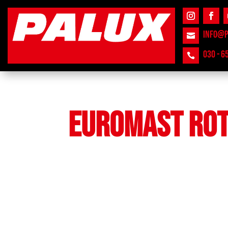
INFO@P

030 - 6

EUROMAST RO