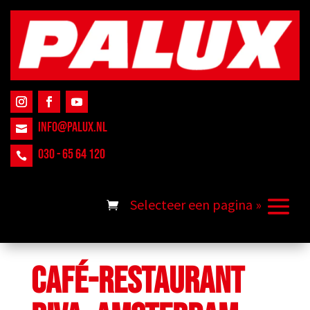
INFO@PALUX.NL

030 - 65 64 120

CAFÉ-RESTAURANT