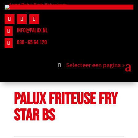
INFO@PALUX.NL

030 - 65 64 120

PALUX FRITEUSE FRY
STAR BS