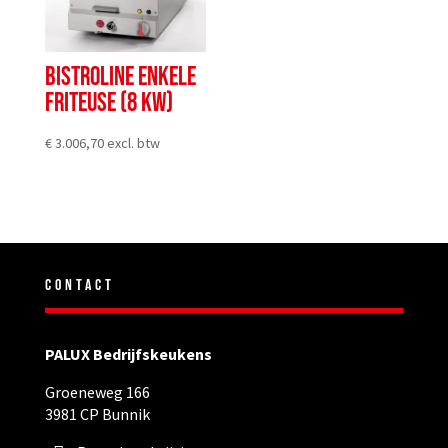
BISTROLINE ENKELE
FRITEUSE (8 KW)
€
3.006,70
excl. btw
CONTACT
PALUX Bedrijfskeukens
Groeneweg 166
3981 CP Bunnik