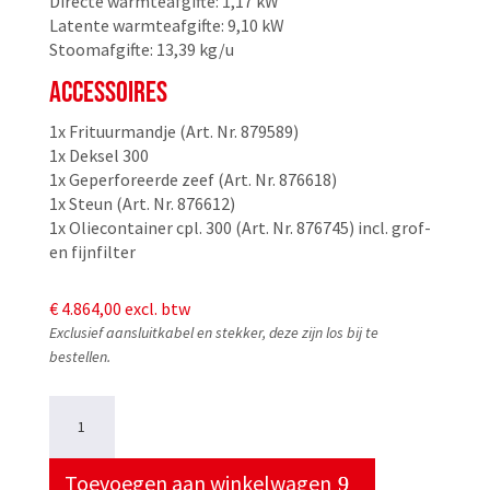
Directe warmteafgifte: 1,17 kW
Latente warmteafgifte: 9,10 kW
Stoomafgifte: 13,39 kg/u
ACCESSOIRES
1x Frituurmandje (Art. Nr. 879589)
1x Deksel 300
1x Geperforeerde zeef (Art. Nr. 876618)
1x Steun (Art. Nr. 876612)
1x Oliecontainer cpl. 300 (Art. Nr. 876745) incl. grof-
en fijnfilter
€
4.864,00
excl. btw
Exclusief aansluitkabel en stekker, deze zijn los bij te
bestellen.
PALUX
Friteuse
Fry
Star
Toevoegen aan winkelwagen